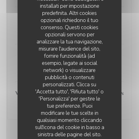
installati per impostazione
predefinita. Altri cookies
Truite / fenouil / coco de paimpol /
opzionali richiedono il tuo
sauce mayonnaise au jus de moules
consenso. Questi cookies
24,00 EUR
opzionali servono per
analizzare la tua navigazione,
misurare l'audience del sito,
fornire funzionalità (ad
Aubergines / quinoa / sauce vierge
esempio, legate ai social
au poivron
network) o visualizzare
20,00 EUR
HUÎTRE BRÛLÉE
pubblicità o contenuti
personalizzati. Clicca su
'Accetta tutto', 'Rifiuta tutto' o
Volaille / purée de pommes de terres
'Personalizza' per gestire le
/ crème estragon et cochon fumé
tue preferenze. Puoi
23,00 EUR
modificare le tue scelte in
qualsiasi momento cliccando
sull'icona del cookie in basso a
sinistra delle pagine del sito.
FROMAGES