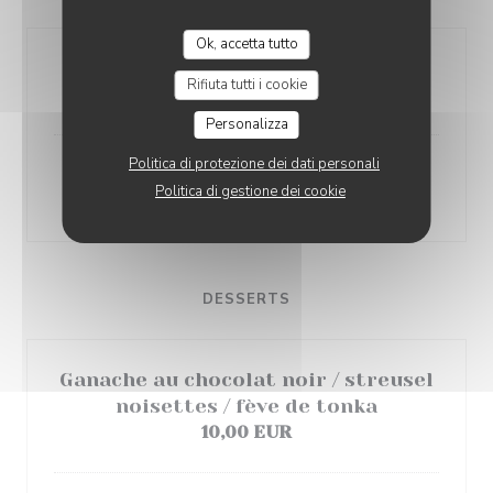
Ok, accetta tutto
Pont l'Evêque
Rifiuta tutti i cookie
5,00 EUR
Personalizza
Politica di protezione dei dati personali
Fromage du moment
Politica di gestione dei cookie
5,00 EUR
DESSERTS
Ganache au chocolat noir / streusel
noisettes / fève de tonka
10,00 EUR