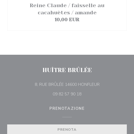
Reine Claude / faisselle au
cacahuètes / amande
10,00 EUR
HUÎTRE BRÛLÉE
((apre una nuova f
8, RUE BRÛLÉE 14600 HONFLEUR
09 82 57 90 18
PRENOTAZIONE
PRENOTA