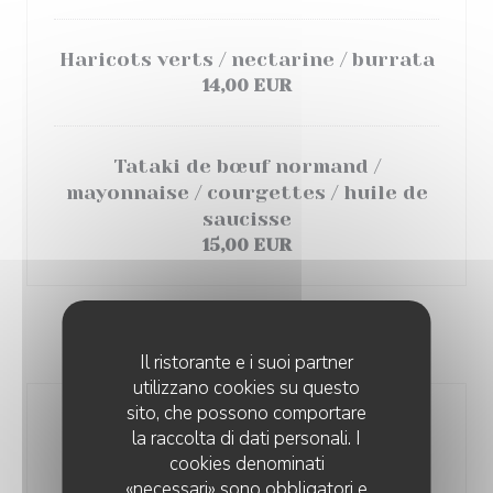
Haricots verts / nectarine / burrata
14,00 EUR
Tataki de bœuf normand /
mayonnaise / courgettes / huile de
saucisse
15,00 EUR
PLATS
Il ristorante e i suoi partner
utilizzano cookies su questo
sito, che possono comportare
Moules/ sauce végétal / pommes de
la raccolta di dati personali. I
terre
cookies denominati
21,00 EUR
«necessari» sono obbligatori e