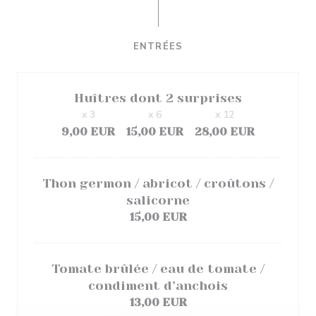
ENTRÉES
Huîtres dont 2 surprises
x 3
x 6
x 12
9,00 EUR
15,00 EUR
28,00 EUR
Thon germon / abricot / croûtons /
salicorne
15,00 EUR
Tomate brûlée / eau de tomate /
condiment d’anchois
13,00 EUR