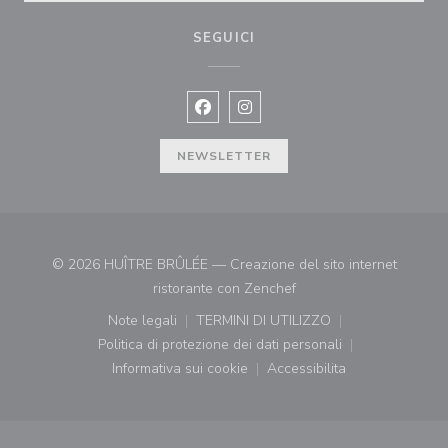
SEGUICI
Facebook ((apre una nuova finestra)
Instagram ((apre una nuova fi
NEWSLETTER
© 2026 HUÎTRE BRÛLÉE — Creazione del sito internet
((apre una nuova finestr
ristorante con
Zenchef
Note legali
TERMINI DI UTILIZZO
((apre una nuova finestra))
((apre una nuova finestra))
Politica di protezione dei dati personali
((apre una nuova finestra))
Informativa sui cookie
Accessibilita
((apre una nuova finestra))
((apre una nuova finest