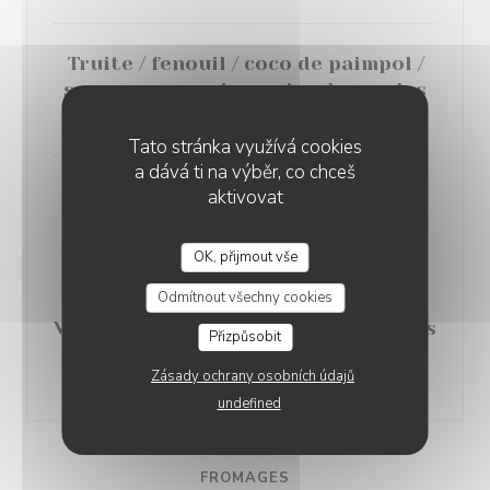
Truite / fenouil / coco de paimpol /
sauce mayonnaise au jus de moules
24,00 EUR
Tato stránka využívá cookies
a dává ti na výběr, co chceš
aktivovat
Aubergines / quinoa / sauce vierge
au poivron
20,00 EUR
OK, přijmout vše
HUÎTRE BRÛLÉE
Odmítnout všechny cookies
Volaille / purée de pommes de terres
Přizpůsobit
/ crème estragon et cochon fumé
Zásady ochrany osobních údajů
23,00 EUR
undefined
FROMAGES