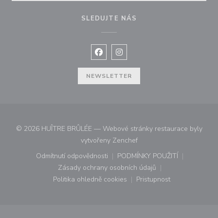
SLEDUJTE NÁS
Facebook ((otevře se v novém okně
Instagram ((otevře se v nové
NEWSLETTER
© 2026 HUÎTRE BRÛLÉE — Webové stránky restaurace byly
((otevře se v novém okně))
vytvořeny
Zenchef
Odmítnutí odpovědnosti
PODMÍNKY POUŽITÍ
((otevře se v novém okně))
((otevře se v novém o
Zásady ochrany osobních údajů
((otevře se v novém okně))
Politika ohledně cookies
Pristupnost
((otevře se v novém okně))
((otevře se v novém o