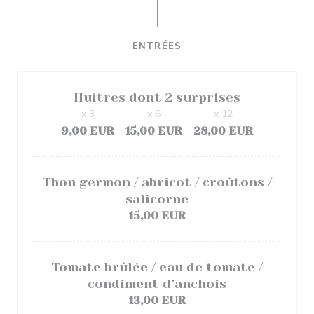
ENTRÉES
Huîtres dont 2 surprises
x 3
x 6
x 12
9,00 EUR
15,00 EUR
28,00 EUR
Thon germon / abricot / croûtons /
salicorne
15,00 EUR
Tomate brûlée / eau de tomate /
condiment d’anchois
13,00 EUR