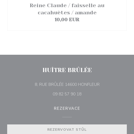
Reine Claude / faisselle au
cacahuètes / amande
10,00 EUR
HUÎTRE BRÛLÉE
((otevře se v nové
8, RUE BRÛLÉE 14600 HONFLEUR
09 82 57 90 18
REZERVACE
REZERVOVAT STŮL