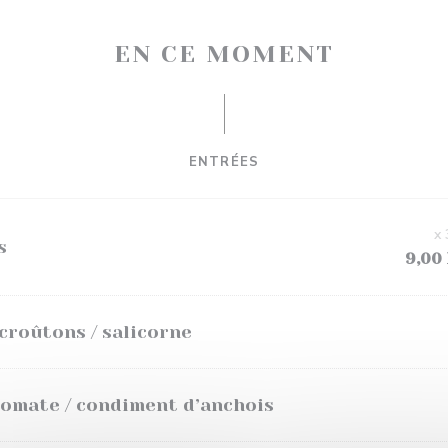
EN CE MOMENT
ENTRÉES
x 
s
9,00
croûtons / salicorne
tomate / condiment d’anchois