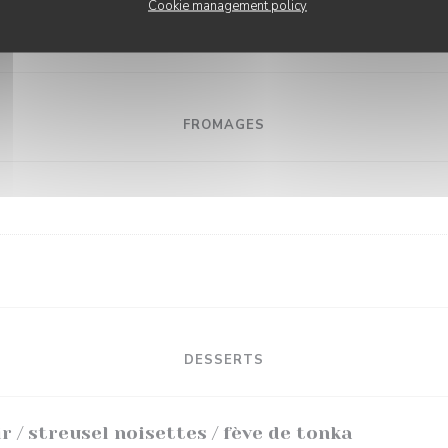
Cookie management policy
mes de terres / crème estragon et cochon fumé
FROMAGES
DESSERTS
 / streusel noisettes / fève de tonka