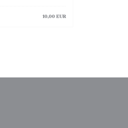
10,00 EUR
window))
a new window))