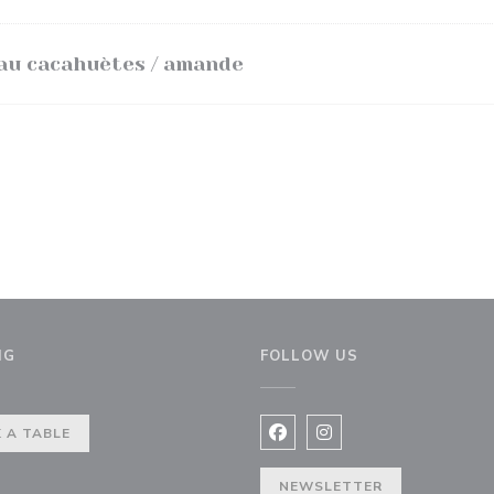
 au cacahuètes / amande
NG
FOLLOW US
ndow))
 A TABLE
Facebook ((opens in a new 
Instagram ((opens in 
NEWSLETTER