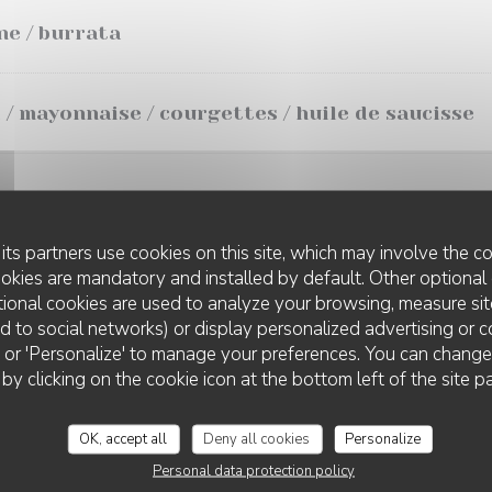
ne / burrata
/ mayonnaise / courgettes / huile de saucisse
PLATS
its partners use cookies on this site, which may involve the co
ookies are mandatory and installed by default. Other optional 
 pommes de terre
ional cookies are used to analyze your browsing, measure sit
ted to social networks) or display personalized advertising or c
ll' or 'Personalize' to manage your preferences. You can chang
HUÎTRE BRÛLÉE
de paimpol / sauce mayonnaise au jus de moules
 by clicking on the cookie icon at the bottom left of the site p
OK, accept all
Deny all cookies
Personalize
uce vierge au poivron
Personal data protection policy