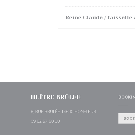
Reine Claude / faisselle
HUÎTRE BRÛLÉE
BOOKI
((opens in a new wi
8, RUE BRÛLÉE 14600 HONFLEUR
BOOK
09 82 57 90 18